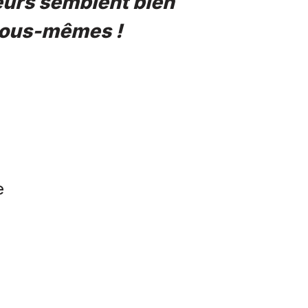
eurs semblent bien
 nous-mêmes !
e