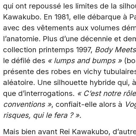
qui ont repoussé les limites de la silh
Kawakubo. En 1981, elle débarque à Pa
avec des vêtements aux volumes démes
l’anatomie. Plus d’une décennie et dem
collection printemps 1997,
Body Meets
le défilé des
« lumps and bumps »
(bo
présente des robes en vichy tubulair
aléatoire. Une silhouette hybride qui, 
que d’interrogations.
« C’est notre rôl
conventions »
, confiait-elle alors à
Vo
risques, qui le fera ? ».
Mais bien avant Rei Kawakubo, d’autre