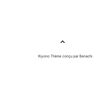
Aller
en
haut
Kiyono Thème conçu par
Benachi