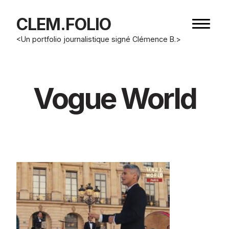
CLEM.FOLIO
Bouton
de
<Un portfolio journalistique signé Clémence B.>
navigat
Vogue World