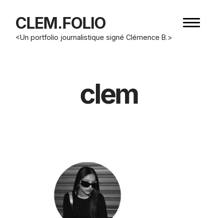
CLEM.FOLIO
Bouton
de
<Un portfolio journalistique signé Clémence B.>
navigat
clem