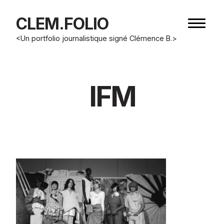
CLEM.FOLIO
Bouton
de
<Un portfolio journalistique signé Clémence B.>
navigat
IFM