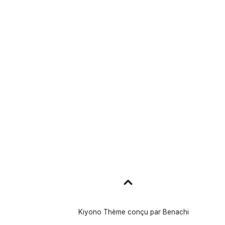
Aller
en
haut
Kiyono Thème conçu par
Benachi