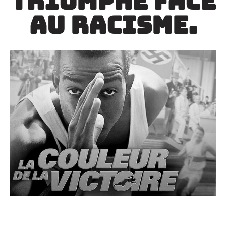
triomphe face
au racisme.