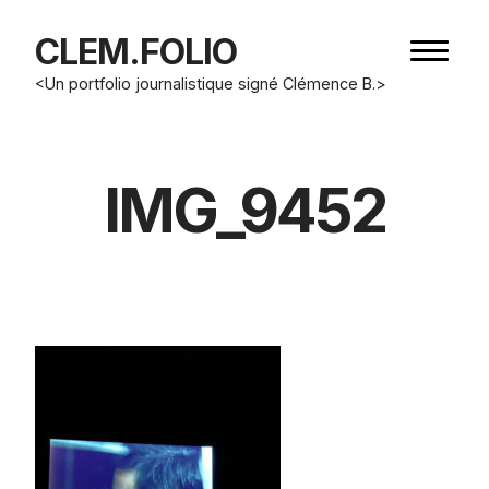
CLEM.FOLIO
Bouton
de
<Un portfolio journalistique signé Clémence B.>
navigat
IMG_9452