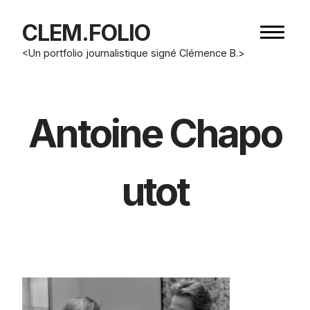
CLEM.FOLIO
Bouton
de
<Un portfolio journalistique signé Clémence B.>
navigat
Antoine Chapo
utot