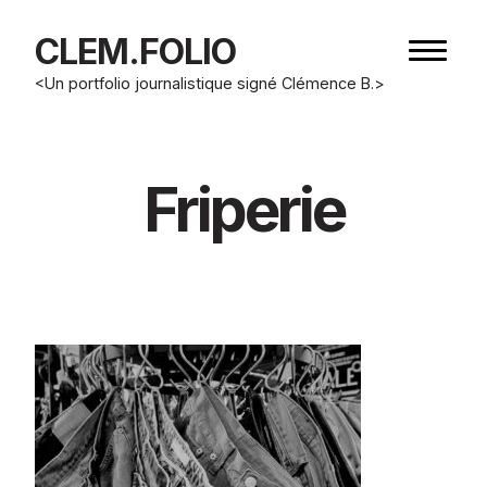
CLEM.FOLIO
Bouton
de
<Un portfolio journalistique signé Clémence B.>
navigat
Friperie