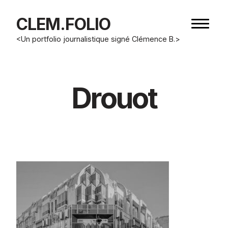
CLEM.FOLIO
Bouton
de
<Un portfolio journalistique signé Clémence B.>
navigat
Drouot