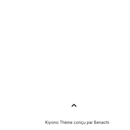
Aller
en
haut
Kiyono Thème conçu par
Benachi