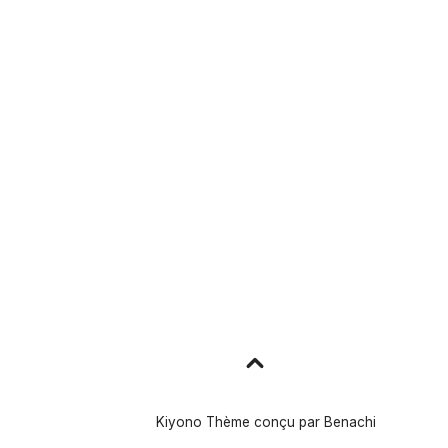
Aller
en
haut
Kiyono Thème conçu par
Benachi