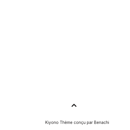
Aller
en
haut
Kiyono Thème conçu par
Benachi