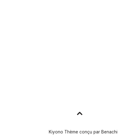
Aller
en
haut
Kiyono Thème conçu par
Benachi