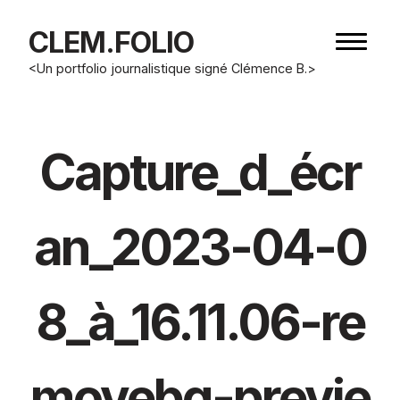
CLEM.FOLIO
Bouton
de
<Un portfolio journalistique signé Clémence B.>
navigat
Capture_d_écr
an_2023-04-0
8_à_16.11.06-re
movebg-previe