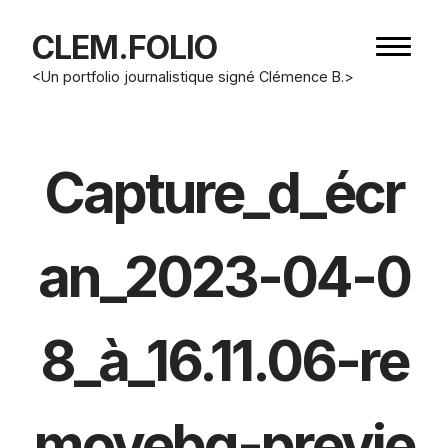
CLEM.FOLIO
Bouton
de
<Un portfolio journalistique signé Clémence B.>
navigat
Capture_d_écr
an_2023-04-0
8_à_16.11.06-re
movebg-previe