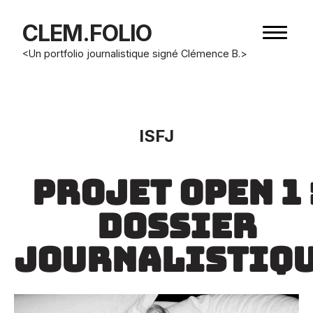
CLEM.FOLIO
Bouton
de
<Un portfolio journalistique signé Clémence B.>
navigat
ISFJ
projet open 1 
dossier
journalistiq