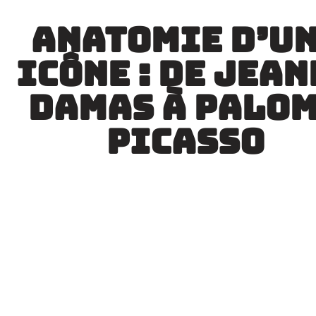
anatomie d’u
icône : de jean
damas à palo
picasso