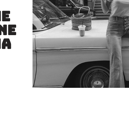
ne
ne
ma